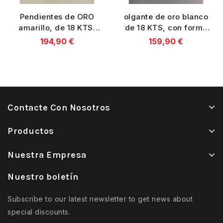
Pendientes de ORO
olgante de oro blanco
amarillo, de 18 KTS,
de 18 KTS, con forma
con perla.
de corazón, con
194,90 €
159,90 €
circonitas
Contacte Con Nosotros
Productos
Nuestra Empresa
Nuestro boletín
Subscribe to our latest newsletter to get news about
special discounts.