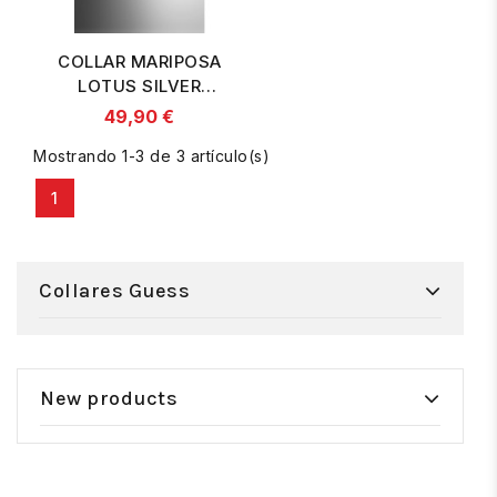
COLLAR MARIPOSA
LOTUS SILVER
LP3051-1/1 PLATA,
49,90 €
MUJER
Mostrando 1-3 de 3 artículo(s)
1
Collares Guess
New products