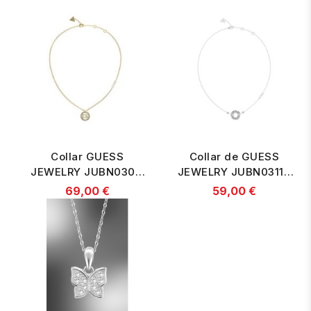
Collar GUESS
Collar de GUESS
JEWELRY JUBN03011
JEWELRY JUBN03110
acero anti alérgico
acero anti alérgico
69,00 €
59,00 €