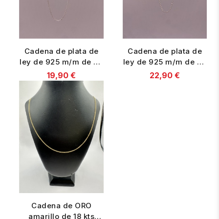
Cadena de plata de
Cadena de plata de
ley de 925 m/m de 45
ley de 925 m/m de 45
cms. de largo.
cms. de largo
19,90 €
22,90 €
Cadena de ORO
amarillo de 18 kts