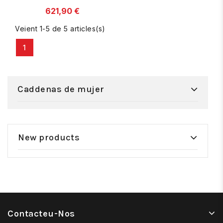
(750 m/m), de 50
621,90 €
cms de largo.
Veient 1-5 de 5 articles(s)
1
Caddenas de mujer
New products
Contacteu-Nos