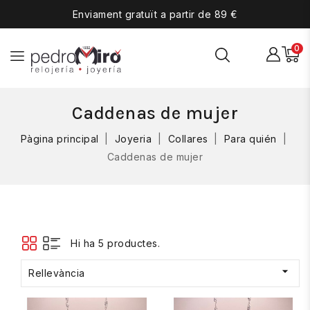
Enviament gratuït a partir de 89 €
0
Caddenas de mujer
Pàgina principal
Joyeria
Collares
Para quién
Caddenas de mujer
Hi ha 5 productes.

Rellevància